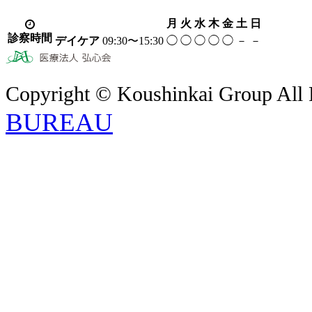
月
火
水
木
金
土
日
診察時間
デイケア
09:30〜15:30
◯
◯
◯
◯
◯
－
－
Copyright © Koushinkai Group All 
BUREAU