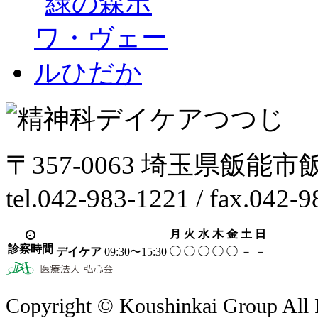
〒357-0063 埼玉県飯能市
tel.042-983-1221 / fax.042-
月
火
水
木
金
土
日
診察時間
デイケア
09:30〜15:30
◯
◯
◯
◯
◯
－
－
Copyright © Koushinkai Group All 