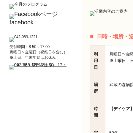
facebook
日時・場所・
受付時間：8:50～17:00
月曜日〜金曜日（祝祭日を含む）
利
月曜日〜金
※土日、年末年始はお休み
用
※土曜日、日
日
場
武蔵の森病院
所
時
【デイケア
間
定
50名