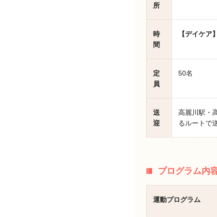
所
時
【デイケア
間
定
50名
員
送
高麗川駅・
迎
るルートで
プログラム内
運動プログラム