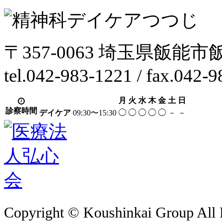
〒357-0063 埼玉県飯能市
tel.042-983-1221 / fax.042-
月
火
水
木
金
土
日
診察時間
デイケア
09:30〜15:30
◯
◯
◯
◯
◯
－
－
Copyright © Koushinkai Group All 