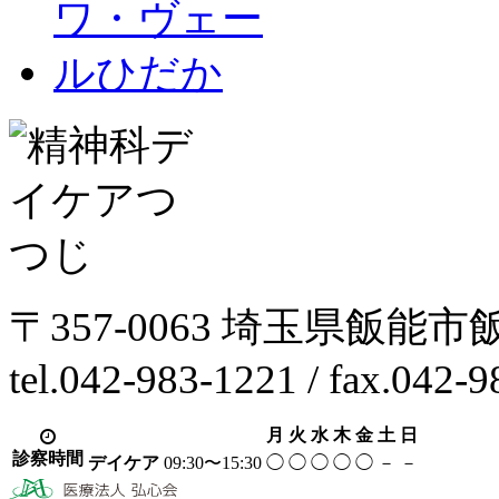
〒357-0063 埼玉県飯能市
tel.042-983-1221 / fax.042-
月
火
水
木
金
土
日
診察時間
デイケア
09:30〜15:30
◯
◯
◯
◯
◯
－
－