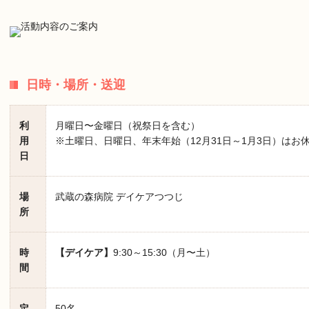
日時・場所・送迎
利
月曜日〜金曜日（祝祭日を含む）
用
※土曜日、日曜日、年末年始（12月31日～1月3日）はお
日
場
武蔵の森病院 デイケアつつじ
所
時
【デイケア】
9:30～15:30（月〜土）
間
定
50名