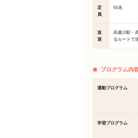
定
50名
員
送
高麗川駅・
迎
るルートで
プログラム内
運動プログラム
学習プログラム