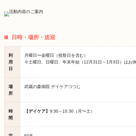
日時・場所・送迎
利
月曜日〜金曜日（祝祭日を含む）
用
※土曜日、日曜日、年末年始（12月31日～1月3日）はお
日
場
武蔵の森病院 デイケアつつじ
所
時
【デイケア】
9:30～15:30（月〜土）
間
定
50名