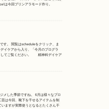
lce!は今回プリンアラモード作り。
す。 閲覧はscheduleをクリック、ま
科デイケアから入り、「今月のプログラ
クしてご覧ください。 精神科デイケア
メジメした季節ですね。 6月は様々なプロ
工芸は今回、靴下を干せるアイテムを制
ていますが実際使うとなるとたくさん干