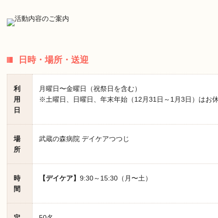
日時・場所・送迎
利
月曜日〜金曜日（祝祭日を含む）
用
※土曜日、日曜日、年末年始（12月31日～1月3日）はお
日
場
武蔵の森病院 デイケアつつじ
所
時
【デイケア】
9:30～15:30（月〜土）
間
定
50名