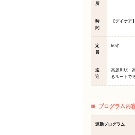
所
時
【デイケア
間
定
50名
員
送
高麗川駅・
迎
るルートで
プログラム内
運動プログラム