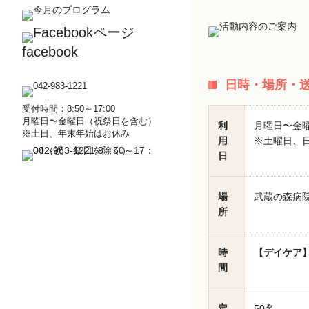
facebook
日時・場所・
受付時間：8:50～17:00
月曜日〜金曜日（祝祭日を含む）
利
月曜日〜金
※土日、年末年始はお休み
用
※土曜日、日
日
場
武蔵の森病院
所
時
【デイケア
間
定
50名