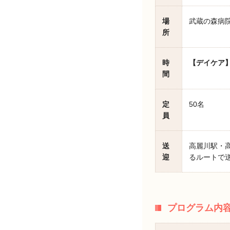
場
武蔵の森病院
所
時
【デイケア
間
定
50名
員
送
高麗川駅・
迎
るルートで
プログラム内