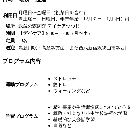
月曜日〜金曜日（祝祭日を含む）
利用日
※土曜日、日曜日、年末年始（12月31日～1月3日）
場所
武蔵の森病院 デイケアつつじ
時間
【デイケア】
9:30～15:30（月〜土）
定員
50名
送迎
高麗川駅・高麗駅方面、また西武新宿線狭山市駅西口
プログラム内容
ストレッチ
運動プログラム
筋トレ
ウォーキングなど
精神疾患や生活習慣病についての学
算数・社会など小中学校課程の学習
学習プログラム
基礎的な英会話学習
書道など