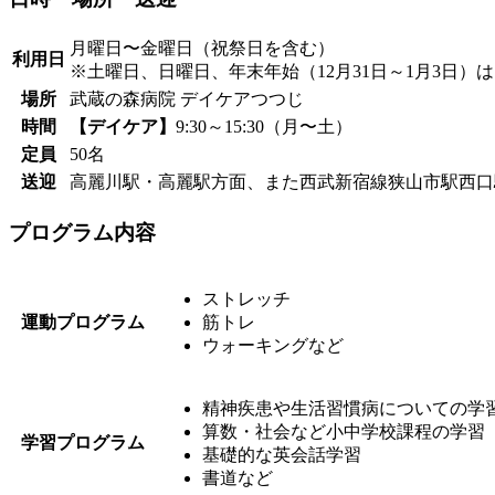
月曜日〜金曜日（祝祭日を含む）
利用日
※土曜日、日曜日、年末年始（12月31日～1月3日）
場所
武蔵の森病院 デイケアつつじ
時間
【デイケア】
9:30～15:30（月〜土）
定員
50名
送迎
高麗川駅・高麗駅方面、また西武新宿線狭山市駅西口
プログラム内容
ストレッチ
運動プログラム
筋トレ
ウォーキングなど
精神疾患や生活習慣病についての学
算数・社会など小中学校課程の学習
学習プログラム
基礎的な英会話学習
書道など