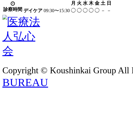
月
火
水
木
金
土
日
診察時間
デイケア
09:30〜15:30
◯
◯
◯
◯
◯
－
－
Copyright © Koushinkai Group All 
BUREAU