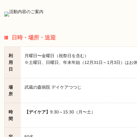
日時・場所・送迎
利
月曜日〜金曜日（祝祭日を含む）
用
※土曜日、日曜日、年末年始（12月31日～1月3日）はお
日
場
武蔵の森病院 デイケアつつじ
所
時
【デイケア】
9:30～15:30（月〜土）
間
定
50名