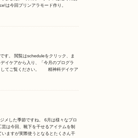
lce!は今回プリンアラモード作り。
す。 閲覧はscheduleをクリック、ま
科デイケアから入り、「今月のプログラ
クしてご覧ください。 精神科デイケア
メジメした季節ですね。 6月は様々なプロ
工芸は今回、靴下を干せるアイテムを制
ていますが実際使うとなるとたくさん干