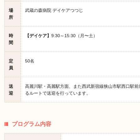
場
武蔵の森病院 デイケアつつじ
所
時
【デイケア】
9:30～15:30（月〜土）
間
定
50名
員
送
高麗川駅・高麗駅方面、また西武新宿線狭山市駅西口駅前
迎
るルートで送迎を行っています。
プログラム内容