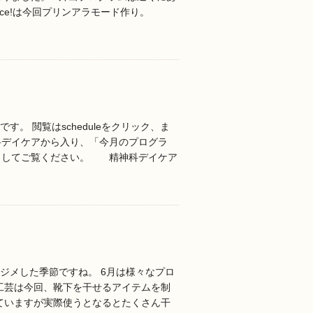
lce!は今回プリンアラモード作り。
す。 閲覧はscheduleをクリック、ま
科デイケアから入り、「今月のプログラ
クしてご覧ください。 精神科デイケア
メジメした季節ですね。 6月は様々なプロ
工芸は今回、靴下を干せるアイテムを制
ていますが実際使うとなるとたくさん干