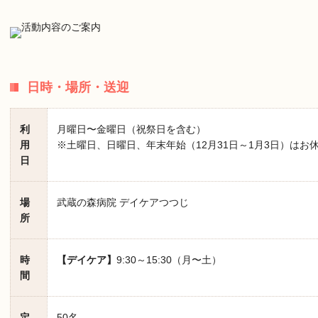
日時・場所・送迎
利
月曜日〜金曜日（祝祭日を含む）
用
※土曜日、日曜日、年末年始（12月31日～1月3日）はお
日
場
武蔵の森病院 デイケアつつじ
所
時
【デイケア】
9:30～15:30（月〜土）
間
定
50名