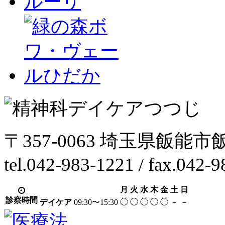
〒357-0063 埼玉県飯能市
tel.042-983-1221 / fax.042-
月
火
水
木
金
土
日
診察時間
デイケア
09:30〜15:30
◯
◯
◯
◯
◯
－
－