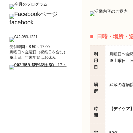
facebook
日時・場所・
受付時間：8:50～17:00
月曜日〜金曜日（祝祭日を含む）
利
月曜日〜金
※土日、年末年始はお休み
用
※土曜日、日
日
場
武蔵の森病院
所
時
【デイケア
間
定
50名