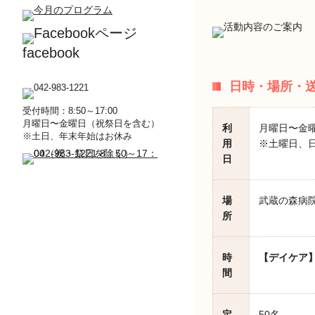
facebook
日時・場所・
受付時間：8:50～17:00
月曜日〜金曜日（祝祭日を含む）
利
月曜日〜金
※土日、年末年始はお休み
用
※土曜日、日
日
場
武蔵の森病院
所
時
【デイケア
間
定
50名