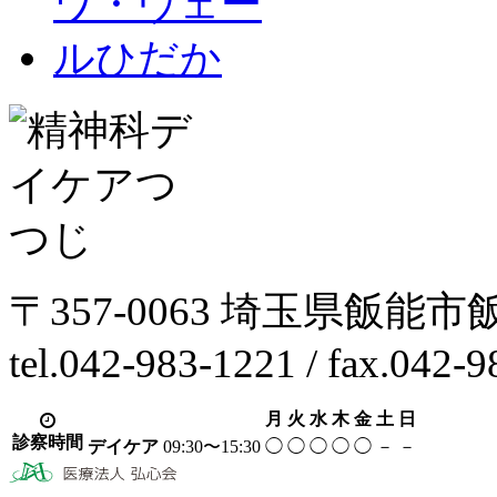
〒357-0063 埼玉県飯能市
tel.042-983-1221 / fax.042-
月
火
水
木
金
土
日
診察時間
デイケア
09:30〜15:30
◯
◯
◯
◯
◯
－
－