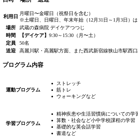
月曜日〜金曜日（祝祭日を含む）
利用日
※土曜日、日曜日、年末年始（12月31日～1月3日）
場所
武蔵の森病院 デイケアつつじ
時間
【デイケア】
9:30～15:30（月〜土）
定員
50名
送迎
高麗川駅・高麗駅方面、また西武新宿線狭山市駅西口
プログラム内容
ストレッチ
運動プログラム
筋トレ
ウォーキングなど
精神疾患や生活習慣病についての学
算数・社会など小中学校課程の学習
学習プログラム
基礎的な英会話学習
書道など