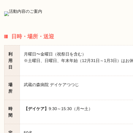
日時・場所・送迎
利
月曜日〜金曜日（祝祭日を含む）
用
※土曜日、日曜日、年末年始（12月31日～1月3日）はお
日
場
武蔵の森病院 デイケアつつじ
所
時
【デイケア】
9:30～15:30（月〜土）
間
定
50名