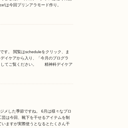
lce!は今回プリンアラモード作り。
す。 閲覧はscheduleをクリック、ま
科デイケアから入り、「今月のプログラ
クしてご覧ください。 精神科デイケア
メジメした季節ですね。 6月は様々なプロ
工芸は今回、靴下を干せるアイテムを制
ていますが実際使うとなるとたくさん干