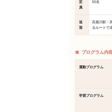
定
50名
員
送
高麗川駅・
迎
るルートで
プログラム内
運動プログラム
学習プログラム