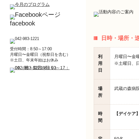
facebook
日時・場所・
受付時間：8:50～17:00
月曜日〜金曜日（祝祭日を含む）
利
月曜日〜金
※土日、年末年始はお休み
用
※土曜日、日
日
場
武蔵の森病院
所
時
【デイケア
間
定
50名