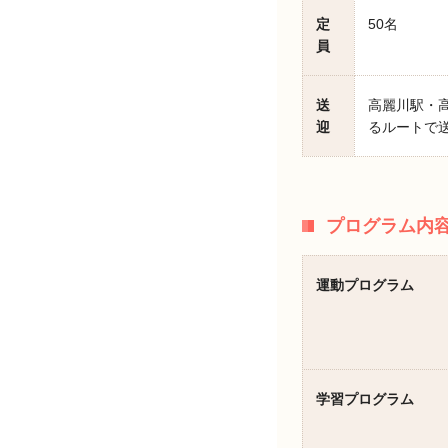
定
50名
員
送
高麗川駅・
迎
るルートで
プログラム内
運動プログラム
学習プログラム