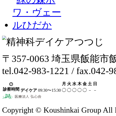
〒357-0063 埼玉県飯能市
tel.042-983-1221 / fax.042-
月
火
水
木
金
土
日
診察時間
デイケア
09:30〜15:30
◯
◯
◯
◯
◯
－
－
Copyright © Koushinkai Group All 