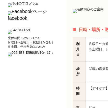
facebook
日時・場所・
受付時間：8:50～17:00
月曜日〜金曜日（祝祭日を含む）
利
月曜日〜金
※土日、年末年始はお休み
用
※土曜日、日
日
場
武蔵の森病院
所
時
【デイケア
間
定
50名