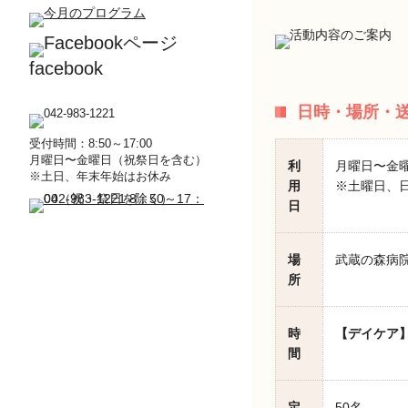
facebook
日時・場所・
受付時間：8:50～17:00
月曜日〜金曜日（祝祭日を含む）
利
月曜日〜金
※土日、年末年始はお休み
用
※土曜日、日
日
場
武蔵の森病院
所
時
【デイケア
間
定
50名