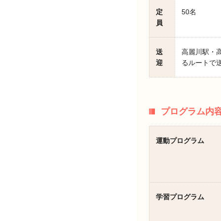
定
50名
員
送
高麗川駅・
迎
るルートで
プログラム内
運動プログラム
学習プログラム