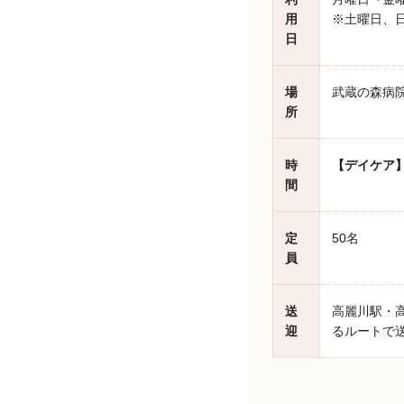
用
※土曜日、日
日
場
武蔵の森病院
所
時
【デイケア
間
定
50名
員
送
高麗川駅・
迎
るルートで