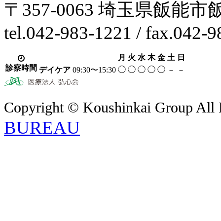
〒357-0063 埼玉県飯能市
tel.042-983-1221 / fax.042-
月
火
水
木
金
土
日
診察時間
デイケア
09:30〜15:30
◯
◯
◯
◯
◯
－
－
Copyright © Koushinkai Group All 
BUREAU