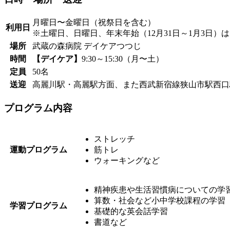
月曜日〜金曜日（祝祭日を含む）
利用日
※土曜日、日曜日、年末年始（12月31日～1月3日）
場所
武蔵の森病院 デイケアつつじ
時間
【デイケア】
9:30～15:30（月〜土）
定員
50名
送迎
高麗川駅・高麗駅方面、また西武新宿線狭山市駅西口
プログラム内容
ストレッチ
運動プログラム
筋トレ
ウォーキングなど
精神疾患や生活習慣病についての学
算数・社会など小中学校課程の学習
学習プログラム
基礎的な英会話学習
書道など