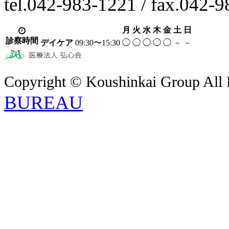
tel.042-983-1221 / fax.042-
月
火
水
木
金
土
日
診察時間
デイケア
09:30〜15:30
◯
◯
◯
◯
◯
－
－
Copyright © Koushinkai Group All 
BUREAU