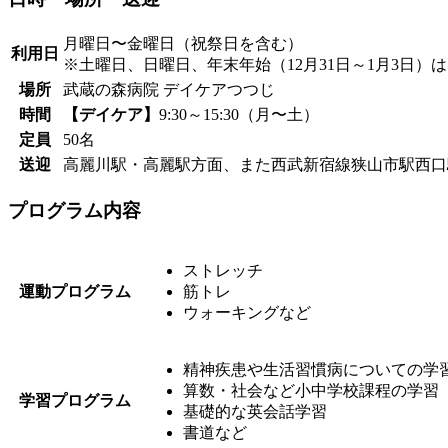
月曜日〜金曜日（祝祭日を含む）
利用日
※土曜日、日曜日、年末年始（12月31日～1月3日）
場所
武蔵の森病院 デイケアつつじ
時間
【デイケア】
9:30～15:30（月〜土）
定員
50名
送迎
高麗川駅・高麗駅方面、また西武新宿線狭山市駅西口
プログラム内容
ストレッチ
運動プログラム
筋トレ
ウォーキングなど
精神疾患や生活習慣病についての学
算数・社会など小中学校課程の学習
学習プログラム
基礎的な英会話学習
書道など