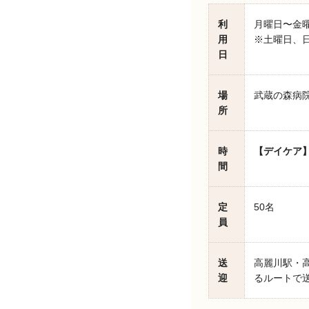
利
月曜日〜金
用
※土曜日、日
日
場
武蔵の森病院
所
時
【デイケア
間
定
50名
員
送
高麗川駅・
迎
るルートで